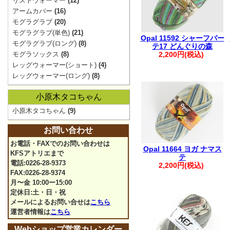
リストウォーマー
(12)
アームカバー
(16)
モグラグラブ
(20)
モグラグラブ(単色)
(21)
Opal 11592 シャーフパー
モグラグラブ(ロング)
(8)
テ17 どんぐりの森
モグラソックス
(8)
2,200円(税込)
レッグウォーマー(ショート)
(4)
レッグウォーマー(ロング)
(8)
小原木タコちゃん
小原木タコちゃん
(9)
お問い合わせ
お電話・FAXでのお問い合わせは
Opal 11664 ヨガ ナマス
KFSアトリエまで
テ
電話:0226-28-9373
2,200円(税込)
FAX:0226-28-9374
月〜金 10:00ー15:00
定休日:土・日・祝
メールによるお問い合せは
こちら
運営者情報は
こちら
Webショップ営業カレンダー