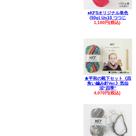
●KFSオリジナル単色
(50g) Un10 つつじ
1,100円(税込)
★平和の靴下セット《四
角い編み針Ver.》気仙
沼“四季”
4,070円(税込)