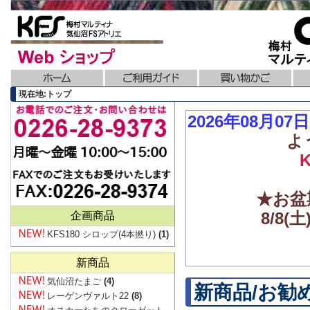
現在地:トップ
2026年08月0
よ
★お盆
8/8
企画商品
KFS180 シロップ(4本撚り)
(1)
新商品
気仙沼たまご
(4)
新商品/お勧
レーゲンヴァルト22
(8)