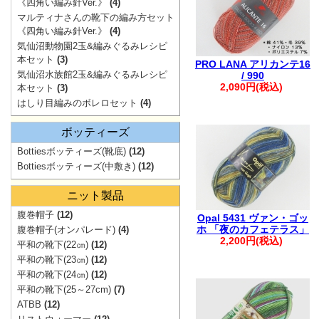
ご注文も1件に
《四角い編み針Ver.》
(4)
マルティナさんの靴下の編み方セット
・自動返信メー
《四角い編み針Ver.》
(4)
ご連絡ください
気仙沼動物園2玉&編みぐるみレシピ
本セット
(3)
※※弊社からの
PRO LANA アリカンテ16
気仙沼水族館2玉&編みぐるみレシピ
/ 990
入りますが、破
2,090円(税込)
本セット
(3)
す。
はしり目編みのボレロセット
(4)
※※
ボッティーズ
Bottiesボッティーズ(靴底)
(12)
Bottiesボッティーズ(中敷き)
(12)
。.。:+* ゜ ゜゜ 
ニット製品
腹巻帽子
(12)
Opal 5431 ヴァン・ゴッ
ホ 「夜のカフェテラス」
腹巻帽子(オンパレード)
(4)
2,200円(税込)
平和の靴下(22㎝)
(12)
平和の靴下(23㎝)
(12)
平和の靴下(24㎝)
(12)
平和の靴下(25～27cm)
(7)
ATBB
(12)