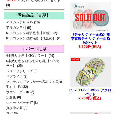
オスカーたちのクローゼット
ご協
(4)
季節商品【春夏】
アリカンテ16～19
(18)
アリカンテ21
(6)
KFSコットン混紡毛糸【単色】
(5)
《チャリティー企画》熊
KFSコットン混紡毛糸【段染め】
(28)
本支援チャリティー企画
Ⓐセット
6,600円(税込)
オパール毛糸
4本撚り毛糸【KFSカラー】
(46)
6本撚り毛糸(ぽっちゃり君)【KFSカ
▼
価
ラー】
(25)
レリーフシリーズ
(9)
サプライズ
(2)
フンデルトヴァッサー作品によるOpal
地震の影響で一
毛糸 I～IV
(32)
Opal 11720 RW22 アクロ
ヴァン・ゴッホ
(8)
最新の配送状
バット
水彩画
(8)
2,200円(税込)
シャーフパーテ17
(8)
【重要】Pay
真夜中の夢
(8)
ヨガ
(8)