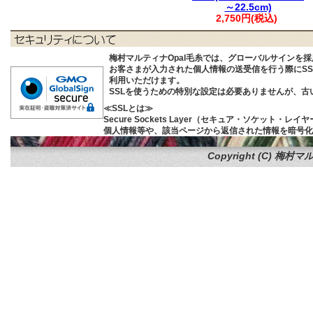
～22.5cm)
2,750円(税込)
梅村マルティナOpal毛糸では、グローバルサインを
お客さまが入力された個人情報の送受信を行う際にSSL (S
利用いただけます。
SSLを使うための特別な設定は必要ありませんが、
≪SSLとは≫
Secure Sockets Layer（セキュア・ソケ
個人情報等や、該当ページから返信された情報を暗号化
Copyright (C)
梅村マル