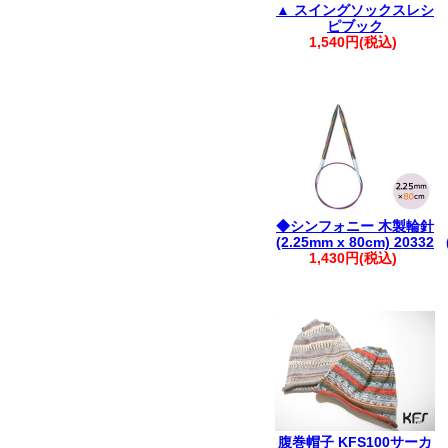
▲ スイングソックスレシ
ピブック
1,540円(税込)
◆シンフォニー 木製輪針
(2.25mm x 80cm) 20332
1,430円(税込)
腹巻帽子 KFS100サーカ