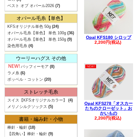
ベスト オブ オパール2026
(7)
ご注文
。.。:+* ゜ ゜゜
オパール毛糸【単色】
▲
KFSオリジナル単色 50g
(24)
オパール毛糸【単色】 単色 100g
(36)
弊社からの
Opal KFS180 シロップ
オパール毛糸【単色】 単色 150g
(9)
2,200円(税込)
迷惑メ
染色用毛糸
(4)
お手数ですが【@
ウーリーハグス その他
ご注文・お問
パッフィーモア
(8)
。.。:+* ゜ ゜゜
ラメ糸
(6)
ボッベル・コットン
(20)
ストレッチ毛糸
スイス【KFSオリジナルカラー】
(4)
Opal KFS278「オスカー
メリノシルクソックス
(5)
たちのクローゼット」お
【ご注文に関す
かいもの
2,200円(税込)
書籍・編み針・小物
・ご登録の際は
棒針・輪針
(18)
さい。
【四角い】棒針・輪針
(9)