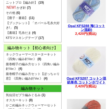
・ご注文後は、
ニットプロ【編み針】
(19)
確認ください。
かぎ針
(7)
その他
(6)
※購入履歴に記
【冊子・書籍】
(11)
ざいますので、
【ブックレット】「オパール毛糸大好
Opal KFS288 海(コット
き!」
(5)
・ご入金後のご
ン混紡)
【書籍】毛糸だま
(4)
2,420円(税込)
・商品の取り置
KFSマスキングテープ
(17)
承ください。
編み物キット【初心者向け】
・着日指定は、
ネックウォーマースターターキット
※1週間を超え
《四角い編み針Ver.》
(8)
ます。
腹巻帽子の編み方セット《四角い編み
・複数回に分け
針Ver.》
(4)
腹巻帽子の編み方セット【ぽっちゃり
文につきまして
Opal KFS207 コットン混
君】《四角い編み針Ver.》
(4)
います。
紡単色 コットンホワイト
2,420円(税込)
編み物キット
その際は、メー
気仙沼ゼブラ編みぐるみ
(1)
す。
オスカーキット
(8)
・お振込みで複
かごめ編みネックウォーマーセット