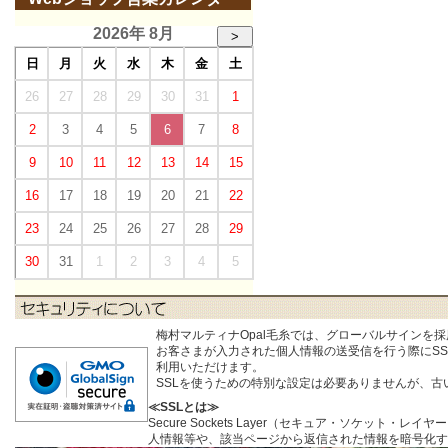
2026年 8月
>
日
月
火
水
木
金
土
26
27
28
29
30
31
1
2
3
4
5
6
7
8
9
10
11
12
13
14
15
16
17
18
19
20
21
22
23
24
25
26
27
28
29
30
31
1
2
3
4
5
梅村マルティナOpal毛糸では、グローバルサインを
お客さまが入力された個人情報の送受信を行う際にSSL (S
利用いただけます。
SSLを使うための特別な設定は必要ありませんが、
≪SSLとは≫
Secure Sockets Layer（セキュア・ソケ
人情報等や、該当ページから返信された情報を暗号化す