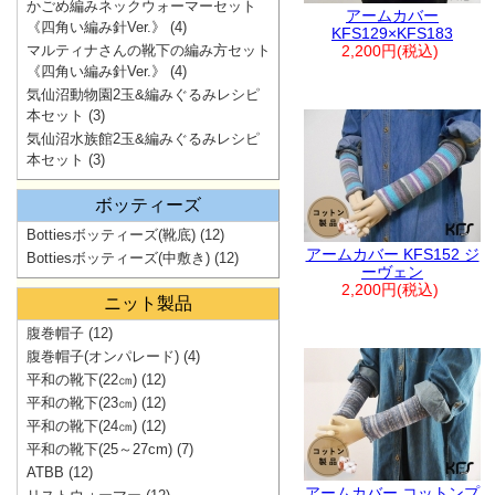
かごめ編みネックウォーマーセット
アームカバー
《四角い編み針Ver.》
(4)
KFS129×KFS183
マルティナさんの靴下の編み方セット
2,200円(税込)
《四角い編み針Ver.》
(4)
気仙沼動物園2玉&編みぐるみレシピ
本セット
(3)
気仙沼水族館2玉&編みぐるみレシピ
本セット
(3)
ボッティーズ
Bottiesボッティーズ(靴底)
(12)
アームカバー KFS152 ジ
Bottiesボッティーズ(中敷き)
(12)
ーヴェン
2,200円(税込)
ニット製品
腹巻帽子
(12)
腹巻帽子(オンパレード)
(4)
平和の靴下(22㎝)
(12)
平和の靴下(23㎝)
(12)
平和の靴下(24㎝)
(12)
平和の靴下(25～27cm)
(7)
ATBB
(12)
アームカバー コットンプ