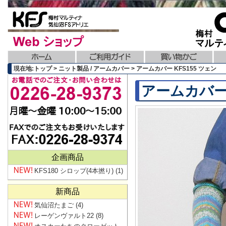
現在地:トップ > ニット製品 / アームカバー > アームカバー KFS155 ツェン
アームカバー 
企画商品
KFS180 シロップ(4本撚り)
(1)
新商品
気仙沼たまご
(4)
レーゲンヴァルト22
(8)