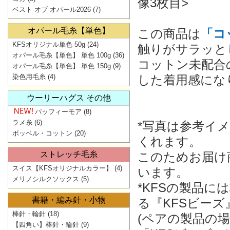
像3枚目>
ベスト オブ オパール2026
(7)
オパール毛糸【単色】
この商品は
「コ
KFSオリジナル単色 50g
(24)
触りがサラッと
オパール毛糸【単色】 単色 100g
(36)
コットン未配合
オパール毛糸【単色】 単色 150g
(9)
染色用毛糸
(4)
した着用感にな
ウーリーハグス その他
パッフィーモア
(8)
ラメ糸
(6)
*写真は参考イ
ボッベル・コットン
(20)
くれます。
ストレッチ毛糸
このためお届け
スイス【KFSオリジナルカラー】
(4)
います。
メリノシルクソックス
(5)
*KFSの製品
書籍・編み針・小物
る『KFSビー
棒針・輪針
(18)
(ペアの製品の
【四角い】棒針・輪針
(9)