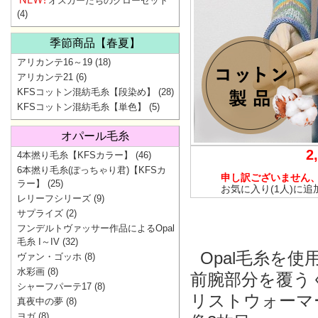
オスカーたちのクローゼット
(4)
季節商品【春夏】
アリカンテ16～19
(18)
アリカンテ21
(6)
KFSコットン混紡毛糸【段染め】
(28)
KFSコットン混紡毛糸【単色】
(5)
オパール毛糸
2
4本撚り毛糸【KFSカラー】
(46)
6本撚り毛糸(ぽっちゃり君)【KFSカ
申し訳ございません
ラー】
(25)
お気に入り(1人)に追
レリーフシリーズ
(9)
サプライズ
(2)
フンデルトヴァッサー作品によるOpal
毛糸 I～IV
(32)
Opal毛糸を
ヴァン・ゴッホ
(8)
水彩画
(8)
前腕部分を覆う
シャーフパーテ17
(8)
リストウォーマ
真夜中の夢
(8)
ヨガ
(8)