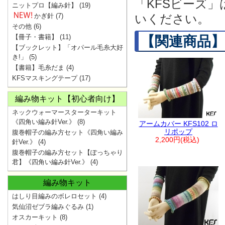
「KFSビーズ
ニットプロ【編み針】
(19)
かぎ針
(7)
いください。
その他
(6)
【冊子・書籍】
(11)
【関連商品】
【ブックレット】「オパール毛糸大好
き!」
(5)
【書籍】毛糸だま
(4)
KFSマスキングテープ
(17)
編み物キット【初心者向け】
ネックウォーマースターターキット
《四角い編み針Ver.》
(8)
アームカバー KFS102 ロ
リポップ
腹巻帽子の編み方セット《四角い編み
2,200円(税込)
針Ver.》
(4)
腹巻帽子の編み方セット【ぽっちゃり
君】《四角い編み針Ver.》
(4)
編み物キット
はしり目編みのボレロセット
(4)
気仙沼ゼブラ編みぐるみ
(1)
オスカーキット
(8)