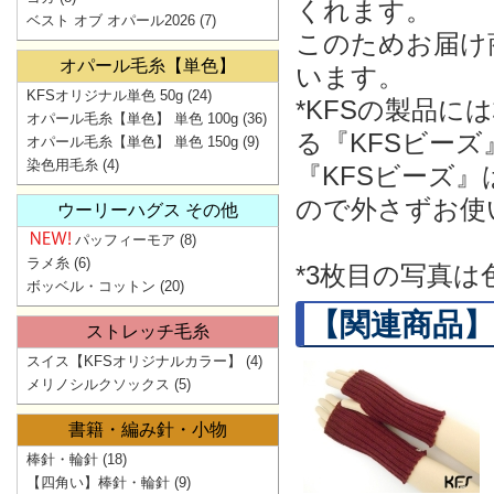
くれます。
ベスト オブ オパール2026
(7)
このためお届け
オパール毛糸【単色】
います。
KFSオリジナル単色 50g
(24)
*KFSの製品
オパール毛糸【単色】 単色 100g
(36)
る『KFSビー
オパール毛糸【単色】 単色 150g
(9)
染色用毛糸
(4)
『KFSビーズ
ので外さずお使
ウーリーハグス その他
パッフィーモア
(8)
ラメ糸
(6)
*3枚目の写真
ボッベル・コットン
(20)
【関連商品】
ストレッチ毛糸
スイス【KFSオリジナルカラー】
(4)
メリノシルクソックス
(5)
書籍・編み針・小物
棒針・輪針
(18)
【四角い】棒針・輪針
(9)