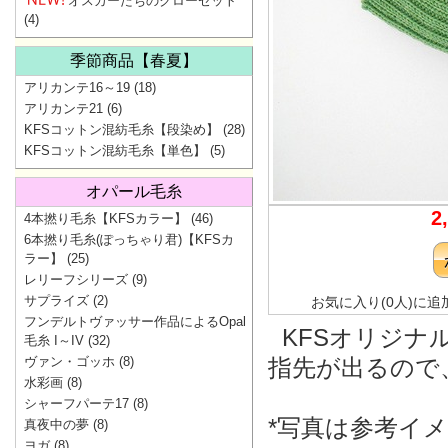
オスカーたちのクローゼット
(4)
季節商品【春夏】
アリカンテ16～19
(18)
アリカンテ21
(6)
KFSコットン混紡毛糸【段染め】
(28)
KFSコットン混紡毛糸【単色】
(5)
オパール毛糸
2
4本撚り毛糸【KFSカラー】
(46)
6本撚り毛糸(ぽっちゃり君)【KFSカ
ラー】
(25)
レリーフシリーズ
(9)
サプライズ
(2)
お気に入り(0人)に追
フンデルトヴァッサー作品によるOpal
KFSオリジナ
毛糸 I～IV
(32)
ヴァン・ゴッホ
(8)
指先が出るので
水彩画
(8)
シャーフパーテ17
(8)
*写真は参考イ
真夜中の夢
(8)
ヨガ
(8)