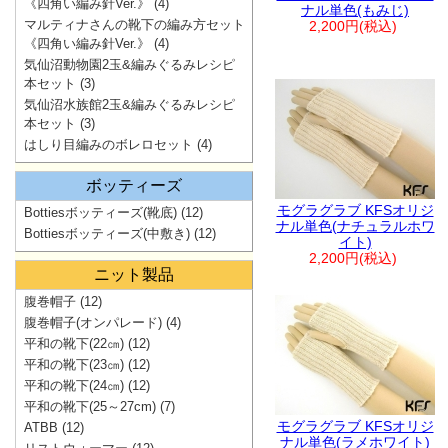
《四角い編み針Ver.》
(4)
ナル単色(もみじ)
マルティナさんの靴下の編み方セット
2,200円(税込)
《四角い編み針Ver.》
(4)
気仙沼動物園2玉&編みぐるみレシピ
本セット
(3)
気仙沼水族館2玉&編みぐるみレシピ
本セット
(3)
はしり目編みのボレロセット
(4)
ボッティーズ
モグラグラブ KFSオリジ
Bottiesボッティーズ(靴底)
(12)
ナル単色(ナチュラルホワ
Bottiesボッティーズ(中敷き)
(12)
イト)
2,200円(税込)
ニット製品
腹巻帽子
(12)
腹巻帽子(オンパレード)
(4)
平和の靴下(22㎝)
(12)
平和の靴下(23㎝)
(12)
平和の靴下(24㎝)
(12)
平和の靴下(25～27cm)
(7)
モグラグラブ KFSオリジ
ATBB
(12)
ナル単色(ラメホワイト)