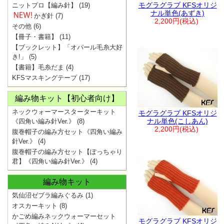
モグラグラブ KFSオリジ
ニットプロ【編み針】
(19)
ナル単色(あずき)
かぎ針
(7)
2,200円(税込)
その他
(6)
【冊子・書籍】
(11)
【ブックレット】「オパール毛糸大好
き!」
(5)
【書籍】毛糸だま
(4)
KFSマスキングテープ
(17)
編み物キット【初心者向け】
ネックウォーマースターターキット
モグラグラブ KFSオリジ
ナル単色(こしあん)
《四角い編み針Ver.》
(8)
2,200円(税込)
腹巻帽子の編み方セット《四角い編み
針Ver.》
(4)
腹巻帽子の編み方セット【ぽっちゃり
君】《四角い編み針Ver.》
(4)
編み物キット
気仙沼ゼブラ編みぐるみ
(1)
オスカーキット
(8)
かごめ編みネックウォーマーセット
モグラグラブ KFSオリジ