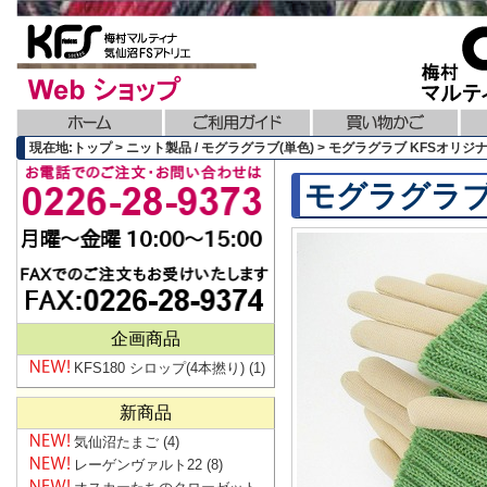
現在地:トップ > ニット製品 / モグラグラブ(単色) > モグラグラブ KFSオリジ
モグラグラブ
企画商品
KFS180 シロップ(4本撚り)
(1)
新商品
気仙沼たまご
(4)
レーゲンヴァルト22
(8)