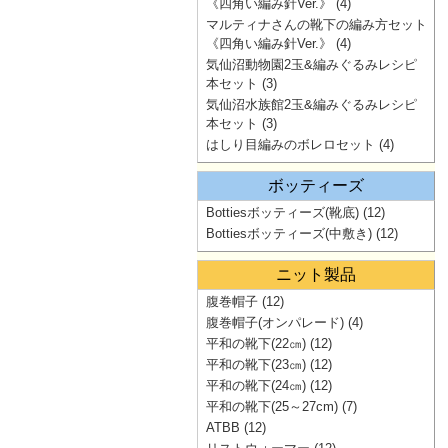
《四角い編み針Ver.》
(4)
マルティナさんの靴下の編み方セット
《四角い編み針Ver.》
(4)
気仙沼動物園2玉&編みぐるみレシピ
本セット
(3)
気仙沼水族館2玉&編みぐるみレシピ
本セット
(3)
はしり目編みのボレロセット
(4)
ボッティーズ
Bottiesボッティーズ(靴底)
(12)
Bottiesボッティーズ(中敷き)
(12)
ニット製品
腹巻帽子
(12)
腹巻帽子(オンパレード)
(4)
平和の靴下(22㎝)
(12)
平和の靴下(23㎝)
(12)
平和の靴下(24㎝)
(12)
平和の靴下(25～27cm)
(7)
ATBB
(12)