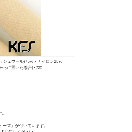
ッシュウール)75%・ナイロン25%
m(平らに置いた場合)×2本
す。
。
Sビーズ』が付いています。
さずお使いください。