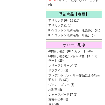
オスカーたちのクローゼット
(4)
季節商品【春夏】
アリカンテ16～19
(18)
アリカンテ21
(6)
KFSコットン混紡毛糸【段染め】
(28)
KFSコットン混紡毛糸【単色】
(5)
オパール毛糸
4本撚り毛糸【KFSカラー】
(46)
6本撚り毛糸(ぽっちゃり君)【KFSカ
ラー】
(25)
レリーフシリーズ
(9)
サプライズ
(2)
フンデルトヴァッサー作品によるOpal
毛糸 I～IV
(32)
ヴァン・ゴッホ
(8)
水彩画
(8)
シャーフパーテ17
(8)
真夜中の夢
(8)
ヨガ
(8)