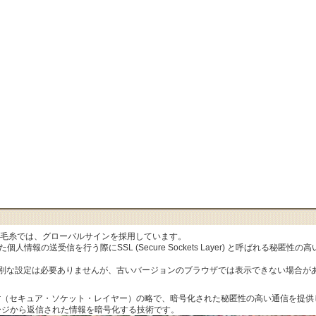
al毛糸では、グローバルサインを採用しています。
人情報の送受信を行う際にSSL (Secure Sockets Layer) と呼ばれる秘
特別な設定は必要ありませんが、古いバージョンのブラウザでは表示できない場合が
ets Layer（セキュア・ソケット・レイヤー）の略で、暗号化された秘匿性の高い通信
ージから返信された情報を暗号化する技術です。