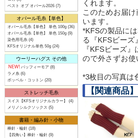
くれます。
ベスト オブ オパール2026
(7)
このためお届け
オパール毛糸【単色】
います。
オパール毛糸【単色】 単色 100g
(36)
*KFSの製品
オパール毛糸【単色】 単色 150g
(9)
る『KFSビー
染色用毛糸
(4)
KFSオリジナル単色 50g
(24)
『KFSビーズ
ので外さずお使
ウーリーハグス その他
パッフィーモア
(8)
ラメ糸
(6)
*3枚目の写真
ボッベル・コットン
(20)
【関連商品】
ストレッチ毛糸
スイス【KFSオリジナルカラー】
(4)
メリノシルクソックス
(5)
書籍・編み針・小物
棒針・輪針
(18)
【四角い】棒針・輪針
(9)