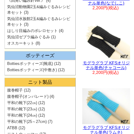
《四角い編み針Ver.》
(4)
ナル単色(なでしこ)
気仙沼動物園2玉&編みぐるみレシピ
2,200円(税込)
本セット
(3)
気仙沼水族館2玉&編みぐるみレシピ
本セット
(3)
はしり目編みのボレロセット
(4)
気仙沼ゼブラ編みぐるみ
(1)
オスカーキット
(8)
ボッティーズ
モグラグラブ KFSオリジ
Bottiesボッティーズ(靴底)
(12)
ナル単色(チャコール)
Bottiesボッティーズ(中敷き)
(12)
2,200円(税込)
ニット製品
腹巻帽子
(12)
腹巻帽子(オンパレード)
(4)
平和の靴下(22㎝)
(12)
平和の靴下(23㎝)
(12)
平和の靴下(24㎝)
(12)
平和の靴下(25～27cm)
(7)
モグラグラブ KFSオリジ
ATBB
(12)
ナル単色(ラムネ)