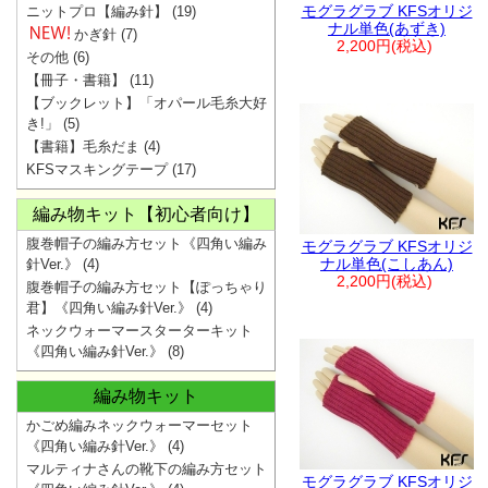
モグラグラブ KFSオリジ
ニットプロ【編み針】
(19)
ナル単色(あずき)
かぎ針
(7)
2,200円(税込)
その他
(6)
【冊子・書籍】
(11)
【ブックレット】「オパール毛糸大好
き!」
(5)
【書籍】毛糸だま
(4)
KFSマスキングテープ
(17)
編み物キット【初心者向け】
腹巻帽子の編み方セット《四角い編み
モグラグラブ KFSオリジ
ナル単色(こしあん)
針Ver.》
(4)
2,200円(税込)
腹巻帽子の編み方セット【ぽっちゃり
君】《四角い編み針Ver.》
(4)
ネックウォーマースターターキット
《四角い編み針Ver.》
(8)
編み物キット
かごめ編みネックウォーマーセット
《四角い編み針Ver.》
(4)
マルティナさんの靴下の編み方セット
モグラグラブ KFSオリジ