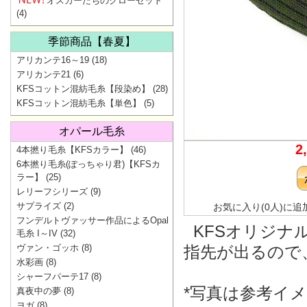
オスカーたちのクローゼット
(4)
季節商品【春夏】
アリカンテ16～19
(18)
アリカンテ21
(6)
KFSコットン混紡毛糸【段染め】
(28)
KFSコットン混紡毛糸【単色】
(5)
オパール毛糸
2
4本撚り毛糸【KFSカラー】
(46)
6本撚り毛糸(ぽっちゃり君)【KFSカ
ラー】
(25)
レリーフシリーズ
(9)
サプライズ
(2)
お気に入り(0人)に追
フンデルトヴァッサー作品によるOpal
KFSオリジナ
毛糸 I～IV
(32)
ヴァン・ゴッホ
(8)
指先が出るので
水彩画
(8)
シャーフパーテ17
(8)
*写真は参考イ
真夜中の夢
(8)
ヨガ
(8)