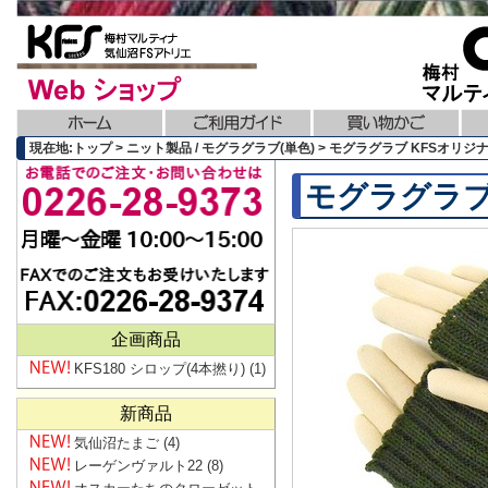
現在地:トップ > ニット製品 / モグラグラブ(単色) > モグラグラブ KFSオリジ
モグラグラブ
企画商品
KFS180 シロップ(4本撚り)
(1)
新商品
気仙沼たまご
(4)
レーゲンヴァルト22
(8)