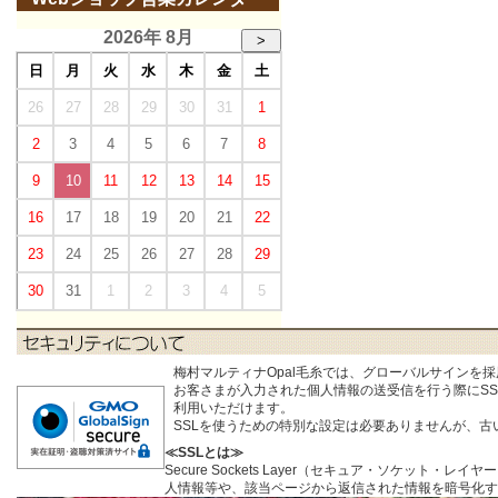
2026年 8月
>
日
月
火
水
木
金
土
26
27
28
29
30
31
1
2
3
4
5
6
7
8
9
10
11
12
13
14
15
16
17
18
19
20
21
22
23
24
25
26
27
28
29
30
31
1
2
3
4
5
梅村マルティナOpal毛糸では、グローバルサインを
お客さまが入力された個人情報の送受信を行う際にSSL (S
利用いただけます。
SSLを使うための特別な設定は必要ありませんが、
≪SSLとは≫
Secure Sockets Layer（セキュア・ソケ
人情報等や、該当ページから返信された情報を暗号化す