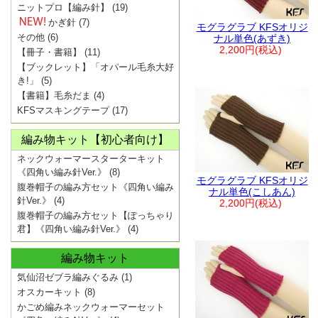
ニットプロ【編み針】
(19)
かぎ針
(7)
モグラグラブ KFSオリジ
その他
(6)
ナル単色(あずき)
2,200円(税込)
【冊子・書籍】
(11)
【ブックレット】「オパール毛糸大好
き!」
(5)
【書籍】毛糸だま
(4)
KFSマスキングテープ
(17)
編み物キット【初心者向け】
ネックウォーマースターターキット
《四角い編み針Ver.》
(8)
モグラグラブ KFSオリジ
腹巻帽子の編み方セット《四角い編み
ナル単色(こしあん)
針Ver.》
(4)
2,200円(税込)
腹巻帽子の編み方セット【ぽっちゃり
君】《四角い編み針Ver.》
(4)
編み物キット
気仙沼ゼブラ編みぐるみ
(1)
オスカーキット
(8)
かごめ編みネックウォーマーセット