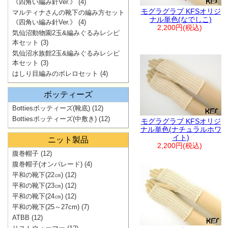
《四角い編み針Ver.》
(4)
モグラグラブ KFSオリジ
マルティナさんの靴下の編み方セット
ナル単色(なでしこ)
《四角い編み針Ver.》
(4)
2,200円(税込)
気仙沼動物園2玉&編みぐるみレシピ
本セット
(3)
気仙沼水族館2玉&編みぐるみレシピ
本セット
(3)
はしり目編みのボレロセット
(4)
ボッティーズ
Bottiesボッティーズ(靴底)
(12)
Bottiesボッティーズ(中敷き)
(12)
モグラグラブ KFSオリジ
ナル単色(ナチュラルホワ
イト)
ニット製品
2,200円(税込)
腹巻帽子
(12)
腹巻帽子(オンパレード)
(4)
平和の靴下(22㎝)
(12)
平和の靴下(23㎝)
(12)
平和の靴下(24㎝)
(12)
平和の靴下(25～27cm)
(7)
ATBB
(12)