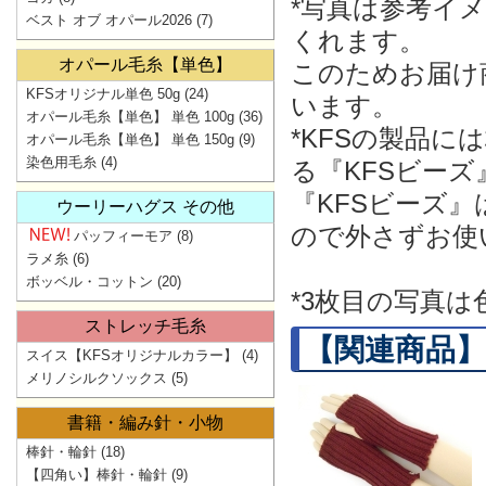
*写真は参考イ
ベスト オブ オパール2026
(7)
くれます。
オパール毛糸【単色】
このためお届け
KFSオリジナル単色 50g
(24)
います。
オパール毛糸【単色】 単色 100g
(36)
*KFSの製品
オパール毛糸【単色】 単色 150g
(9)
染色用毛糸
(4)
る『KFSビー
『KFSビーズ
ウーリーハグス その他
ので外さずお使
パッフィーモア
(8)
ラメ糸
(6)
ボッベル・コットン
(20)
*3枚目の写真
ストレッチ毛糸
【関連商品】
スイス【KFSオリジナルカラー】
(4)
メリノシルクソックス
(5)
書籍・編み針・小物
棒針・輪針
(18)
【四角い】棒針・輪針
(9)