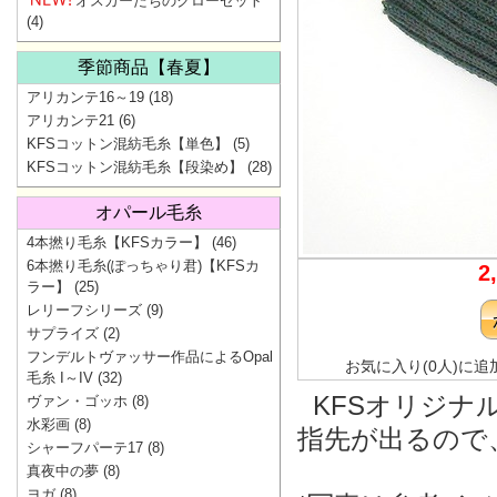
オスカーたちのクローゼット
(4)
季節商品【春夏】
アリカンテ16～19
(18)
アリカンテ21
(6)
KFSコットン混紡毛糸【単色】
(5)
KFSコットン混紡毛糸【段染め】
(28)
オパール毛糸
4本撚り毛糸【KFSカラー】
(46)
6本撚り毛糸(ぽっちゃり君)【KFSカ
2
ラー】
(25)
レリーフシリーズ
(9)
サプライズ
(2)
フンデルトヴァッサー作品によるOpal
お気に入り(0人)に追
毛糸 I～IV
(32)
KFSオリジナ
ヴァン・ゴッホ
(8)
水彩画
(8)
指先が出るので
シャーフパーテ17
(8)
真夜中の夢
(8)
ヨガ
(8)