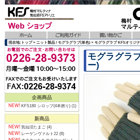
現在地:トップ > ニット製品 / モグラグラブ(単色) > モグラグラブ KFSオリ
モグラグラブ
ー)
企画商品
KFS180 シロップ(4本撚り)
(1)
新商品
気仙沼たまご
(4)
レーゲンヴァルト22
(8)