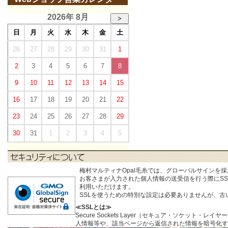
2026年 8月
>
日
月
火
水
木
金
土
26
27
28
29
30
31
1
2
3
4
5
6
7
8
9
10
11
12
13
14
15
16
17
18
19
20
21
22
23
24
25
26
27
28
29
30
31
1
2
3
4
5
梅村マルティナOpal毛糸では、グローバルサインを
お客さまが入力された個人情報の送受信を行う際にSSL (S
利用いただけます。
SSLを使うための特別な設定は必要ありませんが、
≪SSLとは≫
Secure Sockets Layer（セキュア・ソケ
人情報等や、該当ページから返信された情報を暗号化す