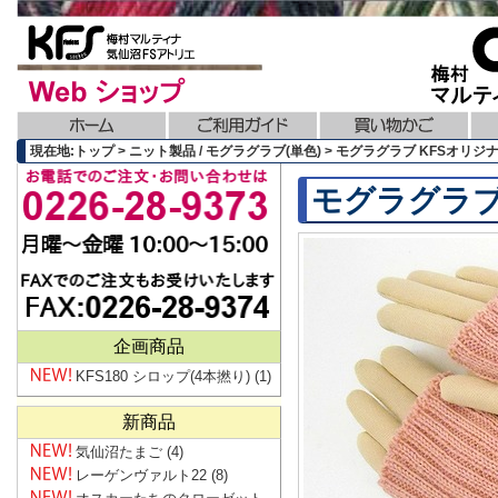
現在地:トップ > ニット製品 / モグラグラブ(単色) > モグラグラブ KFSオリ
モグラグラブ
企画商品
KFS180 シロップ(4本撚り)
(1)
新商品
気仙沼たまご
(4)
レーゲンヴァルト22
(8)