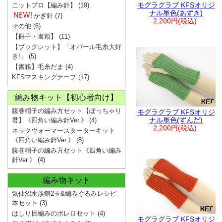
モグラグラブ KFSオリジ
ニットプロ【編み針】
(19)
ナル単色(あずき)
かぎ針
(7)
2,200円(税込)
その他
(6)
【冊子・書籍】
(11)
【ブックレット】「オパール毛糸大好
き!」
(5)
【書籍】毛糸だま
(4)
KFSマスキングテープ
(17)
編み物キット【初心者向け】
腹巻帽子の編み方セット【ぽっちゃり
モグラグラブ KFSオリジ
ナル単色(ずんだ)
君】《四角い編み針Ver.》
(4)
2,200円(税込)
ネックウォーマースターターキット
《四角い編み針Ver.》
(8)
腹巻帽子の編み方セット《四角い編み
針Ver.》
(4)
編み物キット
気仙沼水族館2玉&編みぐるみレシピ
本セット
(3)
はしり目編みのボレロセット
(4)
モグラグラブ KFSオリジ