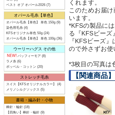
くれます。
ベスト オブ オパール2026
(7)
このためお届け
オパール毛糸【単色】
います。
オパール毛糸【単色】 単色 150g
(9)
*KFSの製品
染色用毛糸
(4)
る『KFSビー
KFSオリジナル単色 50g
(24)
オパール毛糸【単色】 単色 100g
(36)
『KFSビーズ
ので外さずお使
ウーリーハグス その他
パッフィーモア
(8)
ラメ糸
(6)
*3枚目の写真
ボッベル・コットン
(20)
【関連商品】
ストレッチ毛糸
スイス【KFSオリジナルカラー】
(4)
メリノシルクソックス
(5)
書籍・編み針・小物
棒針・輪針
(18)
【四角い】棒針・輪針
(9)