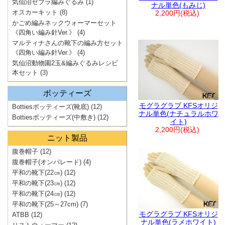
気仙沼ゼブラ編みぐるみ
(1)
ナル単色(もみじ)
オスカーキット
(8)
2,200円(税込)
かごめ編みネックウォーマーセット
《四角い編み針Ver.》
(4)
マルティナさんの靴下の編み方セット
《四角い編み針Ver.》
(4)
気仙沼動物園2玉&編みぐるみレシピ
本セット
(3)
ボッティーズ
モグラグラブ KFSオリジ
Bottiesボッティーズ(靴底)
(12)
ナル単色(ナチュラルホワ
Bottiesボッティーズ(中敷き)
(12)
イト)
2,200円(税込)
ニット製品
腹巻帽子
(12)
腹巻帽子(オンパレード)
(4)
平和の靴下(22㎝)
(12)
平和の靴下(23㎝)
(12)
平和の靴下(24㎝)
(12)
平和の靴下(25～27cm)
(7)
モグラグラブ KFSオリジ
ATBB
(12)
ナル単色(ラメホワイト)