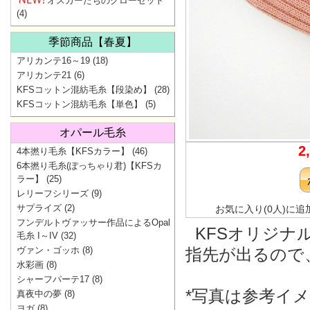
オスカーたちのクローゼット
(4)
季節商品【春夏】
アリカンテ16～19
(18)
アリカンテ21
(6)
KFSコットン混紡毛糸【段染め】
(28)
KFSコットン混紡毛糸【単色】
(5)
オパール毛糸
2
4本撚り毛糸【KFSカラー】
(46)
6本撚り毛糸(ぽっちゃり君)【KFSカ
ラー】
(25)
レリーフシリーズ
(9)
サプライズ
(2)
お気に入り(0人)に追
フンデルトヴァッサー作品によるOpal
KFSオリジナ
毛糸 I～IV
(32)
ヴァン・ゴッホ
(8)
指先が出るので
水彩画
(8)
シャーフパーテ17
(8)
*写真は参考イ
真夜中の夢
(8)
ヨガ
(8)