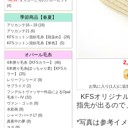
オスカーたちのクローゼット
(4)
季節商品【春夏】
アリカンテ16～19
(18)
アリカンテ21
(6)
KFSコットン混紡毛糸【段染め】
(28)
KFSコットン混紡毛糸【単色】
(5)
オパール毛糸
2
4本撚り毛糸【KFSカラー】
(46)
6本撚り毛糸(ぽっちゃり君)【KFSカ
ラー】
(25)
レリーフシリーズ
(9)
サプライズ
(2)
お気に入り(1人)に追
フンデルトヴァッサー作品によるOpal
KFSオリジナ
毛糸 I～IV
(32)
ヴァン・ゴッホ
(8)
指先が出るので
水彩画
(8)
シャーフパーテ17
(8)
*写真は参考イ
真夜中の夢
(8)
ヨガ
(8)