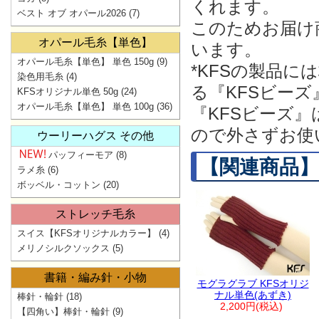
くれます。
ベスト オブ オパール2026
(7)
このためお届け
オパール毛糸【単色】
います。
オパール毛糸【単色】 単色 150g
(9)
*KFSの製品
染色用毛糸
(4)
る『KFSビー
KFSオリジナル単色 50g
(24)
オパール毛糸【単色】 単色 100g
(36)
『KFSビーズ
ので外さずお使
ウーリーハグス その他
パッフィーモア
(8)
【関連商品】
ラメ糸
(6)
ボッベル・コットン
(20)
ストレッチ毛糸
スイス【KFSオリジナルカラー】
(4)
メリノシルクソックス
(5)
書籍・編み針・小物
モグラグラブ KFSオリジ
ナル単色(あずき)
棒針・輪針
(18)
2,200円(税込)
【四角い】棒針・輪針
(9)