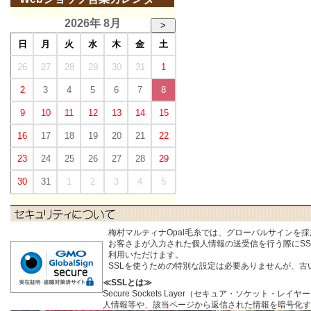
2026年 8月
>
日
月
火
水
木
金
土
26
27
28
29
30
31
1
2
3
4
5
6
7
8
9
10
11
12
13
14
15
16
17
18
19
20
21
22
23
24
25
26
27
28
29
30
31
1
2
3
4
5
梅村マルティナOpal毛糸では、グローバルサインを
お客さまが入力された個人情報の送受信を行う際にSSL (S
利用いただけます。
SSLを使うための特別な設定は必要ありませんが、
≪SSLとは≫
Secure Sockets Layer（セキュア・ソケ
人情報等や、該当ページから返信された情報を暗号化す