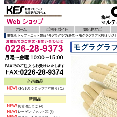
現在地:トップ > ニット製品 / モグラグラブ(単色) > モグラグラブ KFSオリ
モグラグラブ
企画商品
KFS180 シロップ(4本撚り)
(1)
新商品
気仙沼たまご
(4)
レーゲンヴァルト22
(8)