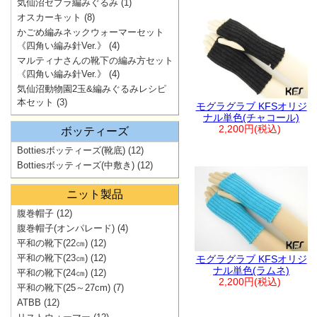
気仙沼ゼブラ編みぐるみ
(1)
オスカーキット
(8)
かごめ編みネックウォーマーセット
《四角い編み針Ver.》
(4)
マルティナさんの靴下の編み方セット
《四角い編み針Ver.》
(4)
気仙沼動物園2玉&編みぐるみレシピ
本セット
(3)
モグラグラブ KFSオリジ
ナル単色(チャコール)
2,200円(税込)
ボッティーズ
Bottiesボッティーズ(靴底)
(12)
Bottiesボッティーズ(中敷き)
(12)
ニット製品
腹巻帽子
(12)
腹巻帽子(オンパレード)
(4)
平和の靴下(22㎝)
(12)
平和の靴下(23㎝)
(12)
モグラグラブ KFSオリジ
ナル単色(ラムネ)
平和の靴下(24㎝)
(12)
2,200円(税込)
平和の靴下(25～27cm)
(7)
ATBB
(12)