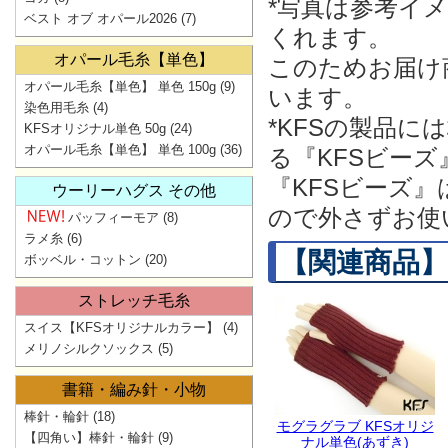
*写真は参考イ
ベスト オブ オパール2026
(7)
くれます。
オパール毛糸【単色】
このためお届け
オパール毛糸【単色】 単色 150g
(9)
います。
染色用毛糸
(4)
*KFSの製品
KFSオリジナル単色 50g
(24)
オパール毛糸【単色】 単色 100g
(36)
る『KFSビー
『KFSビーズ
ウーリーハグス その他
ので外さずお使
パッフィーモア
(8)
ラメ糸
(6)
【関連商品】
ボッベル・コットン
(20)
ストレッチ毛糸
スイス【KFSオリジナルカラー】
(4)
メリノシルクソックス
(5)
書籍・編み針・小物
棒針・輪針
(18)
モグラグラブ KFSオリジ
【四角い】棒針・輪針
(9)
ナル単色(あずき)