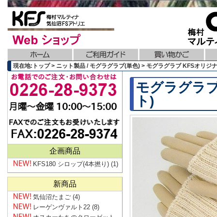
現在地:トップ > ニット製品 / モグラグラブ(単色) > モグラグラブ KFSオリ
モグラグラブ
ト)
企画商品
KFS180 シロップ(4本撚り)
(1)
新商品
気仙沼たまご
(4)
レーゲンヴァルト22
(8)