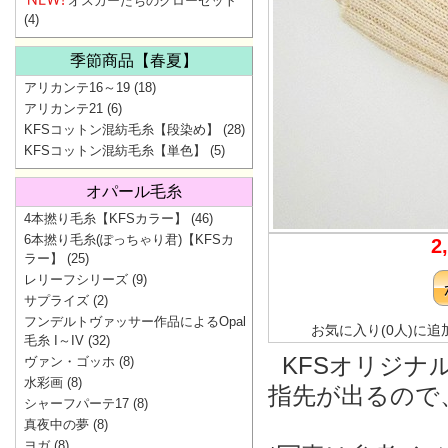
オスカーたちのクローゼット
(4)
季節商品【春夏】
アリカンテ16～19
(18)
アリカンテ21
(6)
KFSコットン混紡毛糸【段染め】
(28)
KFSコットン混紡毛糸【単色】
(5)
オパール毛糸
4本撚り毛糸【KFSカラー】
(46)
6本撚り毛糸(ぽっちゃり君)【KFSカ
2
ラー】
(25)
レリーフシリーズ
(9)
サプライズ
(2)
フンデルトヴァッサー作品によるOpal
お気に入り(0人)に追
毛糸 I～IV
(32)
KFSオリジナ
ヴァン・ゴッホ
(8)
水彩画
(8)
指先が出るので
シャーフパーテ17
(8)
真夜中の夢
(8)
ヨガ
(8)