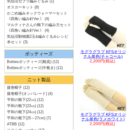
気仙沼ゼブラ編みぐるみ
(1)
オスカーキット
(8)
かごめ編みネックウォーマーセット
《四角い編み針Ver.》
(4)
マルティナさんの靴下の編み方セット
《四角い編み針Ver.》
(4)
気仙沼動物園2玉&編みぐるみレシピ
本セット
(3)
モグラグラブ KFSオリジ
ボッティーズ
ナル単色(チャコール)
2,200円(税込)
Bottiesボッティーズ(靴底)
(12)
Bottiesボッティーズ(中敷き)
(12)
ニット製品
腹巻帽子
(12)
腹巻帽子(オンパレード)
(4)
平和の靴下(22㎝)
(12)
平和の靴下(23㎝)
(12)
平和の靴下(24㎝)
(12)
モグラグラブ KFSオリジ
平和の靴下(25～27cm)
(7)
ナル単色(ラメホワイト)
2,200円(税込)
ATBB
(12)