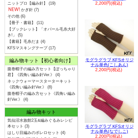
2,200円(税込)
ニットプロ【編み針】
(19)
かぎ針
(7)
その他
(6)
【冊子・書籍】
(11)
【ブックレット】「オパール毛糸大好
き!」
(5)
【書籍】毛糸だま
(4)
KFSマスキングテープ
(17)
モグラグラブ KFSオリジ
編み物キット【初心者向け】
ナル単色(こしあん)
腹巻帽子の編み方セット【ぽっちゃり
2,200円(税込)
君】《四角い編み針Ver.》
(4)
ネックウォーマースターターキット
《四角い編み針Ver.》
(8)
腹巻帽子の編み方セット《四角い編み
針Ver.》
(4)
編み物キット
気仙沼水族館2玉&編みぐるみレシピ
本セット
(3)
モグラグラブ KFSオリジ
ナル単色(なでしこ)
はしり目編みのボレロセット
(4)
2,200円(税込)